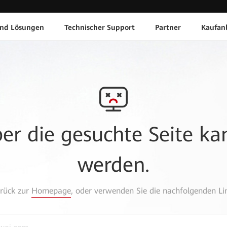
und Lösungen
Technischer Support
Partner
Kaufan
aber die gesuchte Seite k
werden.
urück zur
Homepage
, oder verwenden Sie die nachfolgenden Lin