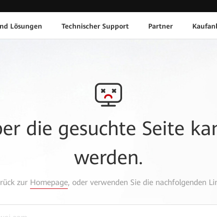
und Lösungen
Technischer Support
Partner
Kaufan
aber die gesuchte Seite k
werden.
urück zur
Homepage
, oder verwenden Sie die nachfolgenden Lin