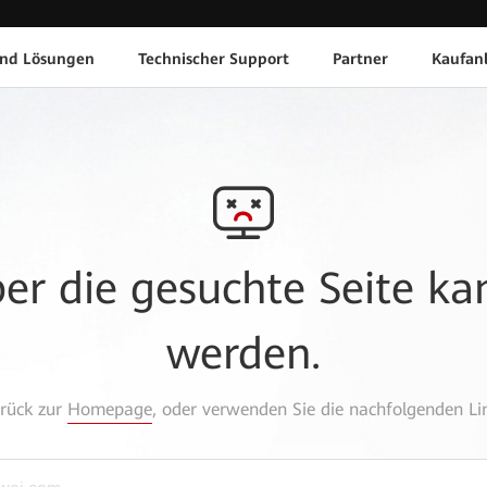
und Lösungen
Technischer Support
Partner
Kaufan
aber die gesuchte Seite k
werden.
urück zur
Homepage
, oder verwenden Sie die nachfolgenden Lin