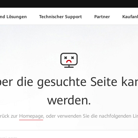
und Lösungen
Technischer Support
Partner
Kaufan
aber die gesuchte Seite k
werden.
urück zur
Homepage
, oder verwenden Sie die nachfolgenden Lin