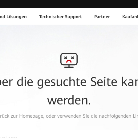
und Lösungen
Technischer Support
Partner
Kaufan
aber die gesuchte Seite k
werden.
urück zur
Homepage
, oder verwenden Sie die nachfolgenden Lin