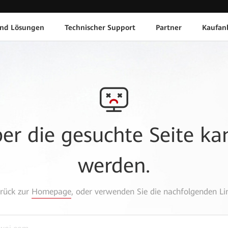
und Lösungen
Technischer Support
Partner
Kaufan
aber die gesuchte Seite k
werden.
urück zur
Homepage
, oder verwenden Sie die nachfolgenden Lin