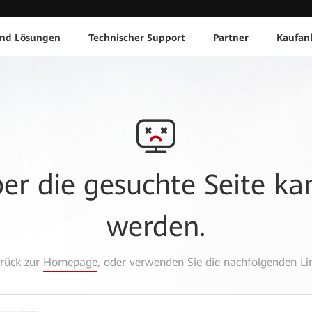
und Lösungen
Technischer Support
Partner
Kaufan
aber die gesuchte Seite k
werden.
urück zur
Homepage
, oder verwenden Sie die nachfolgenden Lin