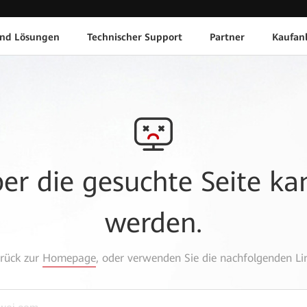
und Lösungen
Technischer Support
Partner
Kaufan
aber die gesuchte Seite k
werden.
urück zur
Homepage
, oder verwenden Sie die nachfolgenden Lin