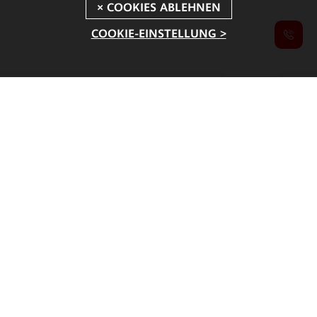
COOKIE-EINSTELLUNG >
MWC 2026 New Launches
Major Solutions for Industrial Intelligence
Advancing Industrial All Intelligence